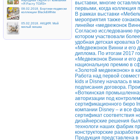
народных сказок от компании
выставки, многие оставляли
«Я Расту ТОЙЗ»
первыми, когда коллекция 
08.02.2018. Бортики-подвески
коллекции Black&White
В рамках выставки «Мебель
мероприятия также ознаком
05.02.2018. АКЦИЯ: Мой
линейки «медвежонок Винн
милый мишка
Согласно исследованию про
котором участвовали более
удобная детская кроватка 0+
«Медвежонок Винни и его д
диплома. По итогам 2017 го
«Медвежонок Винни и его 
национальную премию в сфе
«Золотой медвежонок» в к
Работа над первой совмест
kids и Disney началась в м
подписания договора. Про
«Воткинская промышленна
авторизации под контролем
сертификационного бюро In
компании Disney – и все 
сертификат соответствия н
дизайнерские решения были
технологи наших фабрик п
конструкторские разработк
Продукция представлена в 