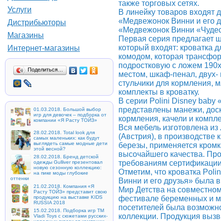
также торговых сетях.
Услуги
В линейку товаров входят д
«Медвежонок Винни и его др
Дистрибьюторы
«Медвежонок Винни «Чудес
Магазины
Первая серия предлагает ш
который входят: кроватка 
Интернет-магазины
комодом, которая трансфо
подростковую с ложем 190
Поделиться…
местом, шкаф-пенал, двух-
стульчики для кормления, м
комплекты в кроватку.
В серии Polini Disney bab
представлены манежи, доск
01.03.2018. Большой выбор
игр для девочек – подборка от
кормления, качели и компле
компании «Я Расту ТОЙЗ»
Вся мебель изготовлена и
28.02.2018. Total look для
(Австрия), в производстве 
самых маленьких: как будут
выглядеть самые модные дети
березы, применяется кромк
этой весной?
высочайшего качества. Про
28.02.2018. Бренд детской
требованиям сертификации 
одежды Gulliver презентовал
новую сезонную коллекцию:
Отметим, что кроватка Poli
на пике моды глубокие
оттенки
Винни и его друзья» была 
21.02.2018. Компания «Я
Мир Детства на совместном
Расту ТОЙЗ» представит свою
фестивале беременных и м
продукцию на выставке KIDS
RUSSIA 2018
посетителей была возможно
15.02.2018. Подборка игр ТМ
коллекции. Продукция вызв
Vladi Toys с сюжетами русских-