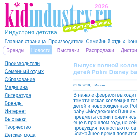
2026
Индустрия детства
Главная страница
Производители
Семейный отдых
Кон
Бренды
Новости
Выставки
Распродажи
Дистр
Производители
Выпуск полной колле
детей Polini Disney 
Семейный отдых
Образование
01.02.2018, г. Москва
Медицина
В начале февраля выходит
Литература
тематическая коллекция то
Бренды
детей и новорожденных Poli
Интернет
baby «Медвежонок Винни».
предметы серии появились
Выставки
еще в прошлом году, но сей
Творчество
продукция полностью готов
ближайшее время появится 
Детская мода