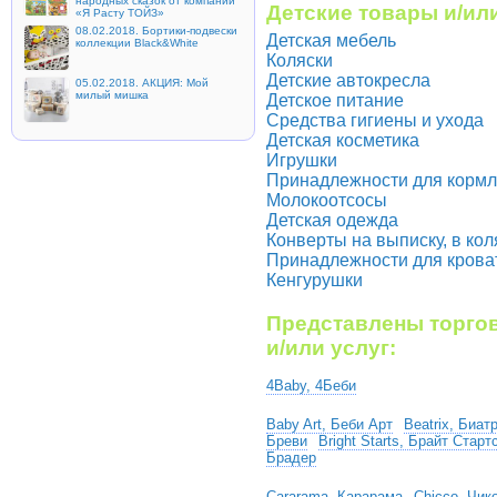
народных сказок от компании
Детские товары и/или
«Я Расту ТОЙЗ»
08.02.2018. Бортики-подвески
Детская мебель
коллекции Black&White
Коляски
Детские автокресла
05.02.2018. АКЦИЯ: Мой
милый мишка
Детское питание
Средства гигиены и ухода
Детская косметика
Игрушки
Принадлежности для корм
Молокоотсосы
Детская одежда
Конверты на выписку, в кол
Принадлежности для крова
Кенгурушки
Представлены торгов
и/или услуг:
4Baby, 4Беби
Baby Art, Беби Арт
Beatrix, Биат
Бреви
Bright Starts, Брайт Старт
Брадер
Cararama, Карарама
Chicco, Чик