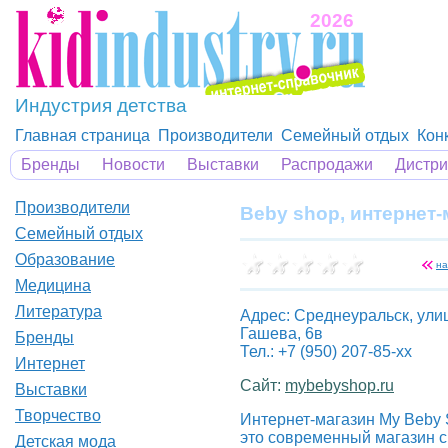
2026
Индустрия детства
Главная страница
Производители
Семейный отдых
Кон
Бренды
Новости
Выставки
Распродажи
Дистр
Производители
Beby shop, интернет-
Семейный отдых
Образование
на
Медицина
Литература
Адрес: Среднеуральск, ули
Гашева, 6в
Бренды
Тел.: +7 (950) 207-85-xx
Интернет
Сайт:
mybebyshop.ru
Выставки
Творчество
Интернет-магазин My Beby 
это современный магазин с
Детская мода