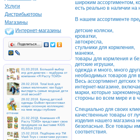
широким ассортиментом, к
Услуги
есть реально в наличии на
Дистрибьюторы
В нашем ассортименте пред
Магазины
детские коляски,
Интернет-магазины
кроватки,
автокресла,
Поделиться…
стульчики для кормления,
манежи,
товары для кормления и бе
детские игрушки,
одежда и много, много друг
01.03.2018. Большой выбор
игр для девочек – подборка от
необходимых товаров для 
компании «Я Расту ТОЙЗ»
Весь ассортимент детских 
28.02.2018. Total look для
интернет-магазине, включае
самых маленьких: как будут
выглядеть самые модные дети
марки, которые зарекоменд
этой весной?
стороны во всем мире и в ч
28.02.2018. Бренд детской
одежды Gulliver презентовал
новую сезонную коллекцию:
Специально для своих кли
на пике моды глубокие
оттенки
качественные товары от лу
21.02.2018. Компания «Я
изделия нашего магазина н
Расту ТОЙЗ» представит свою
продукцию на выставке KIDS
безопасные. Все товары им
RUSSIA 2018
соответствия.
15.02.2018. Подборка игр ТМ
Vladi Toys с сюжетами русских-