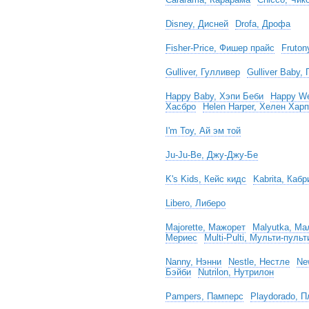
Disney, Дисней
Drofa, Дрофа
Fisher-Price, Фишер прайс
Fruton
Gulliver, Гулливер
Gulliver Baby,
Happy Baby, Хэпи Беби
Happy We
Хасбро
Helen Harper, Хелен Хар
I'm Toy, Ай эм той
Ju-Ju-Be, Джу-Джу-Бе
K's Kids, Кейс кидс
Kabrita, Кабр
Libero, Либеро
Majorette, Мажорет
Malyutka, Ма
Мериес
Multi-Pulti, Мульти-пульт
Nanny, Нэнни
Nestle, Нестле
Ne
Бэйби
Nutrilon, Нутрилон
Pampers, Памперс
Playdorado, 