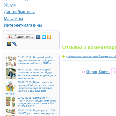
Услуги
Дистрибьюторы
Магазины
Интернет-магазины
Поделиться…
Отзывы и комментар
добавить отзыв о торговой марке «Kod
01.03.2018. Большой выбор
игр для девочек – подборка от
компании «Я Расту ТОЙЗ»
28.02.2018. Total look для
Klippan, Клипан
K
самых маленьких: как будут
выглядеть самые модные дети
этой весной?
28.02.2018. Бренд детской
одежды Gulliver презентовал
новую сезонную коллекцию:
на пике моды глубокие
оттенки
21.02.2018. Компания «Я
Расту ТОЙЗ» представит свою
продукцию на выставке KIDS
RUSSIA 2018
15.02.2018. Подборка игр ТМ
Vladi Toys с сюжетами русских-